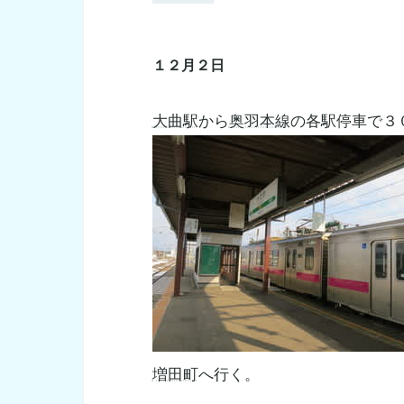
１２月２日
大曲駅
から
奥羽本線
の各駅停車で３
増田町
へ行く。